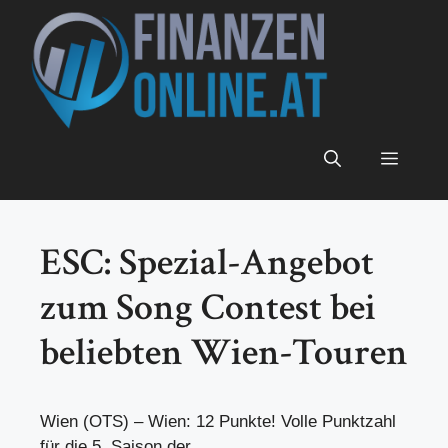
Zum
Inhalt
springen
Menü
ESC: Spezial-Angebot
zum Song Contest bei
beliebten Wien-Touren
Wien (OTS) – Wien: 12 Punkte! Volle Punktzahl
für die 5. Saison der