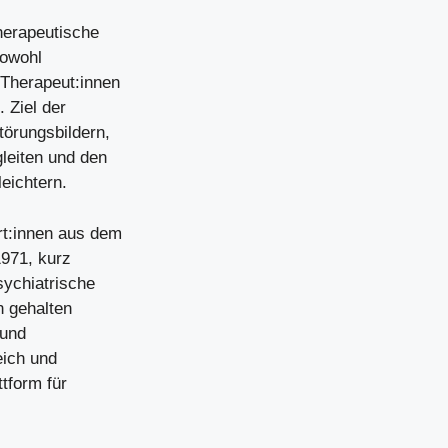
therapeutische
sowohl
 Therapeut:innen
 Ziel der
törungsbildern,
leiten und den
eichtern.
t:innen aus dem
1971, kurz
sychiatrische
n gehalten
 und
eich und
ttform für