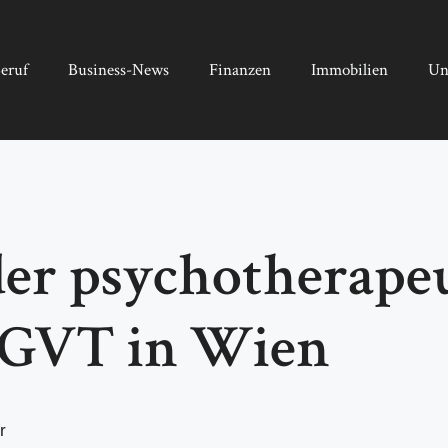
eruf
Business-News
Finanzen
Immobilien
Un
der psychotherape
ÖGVT in Wien
r