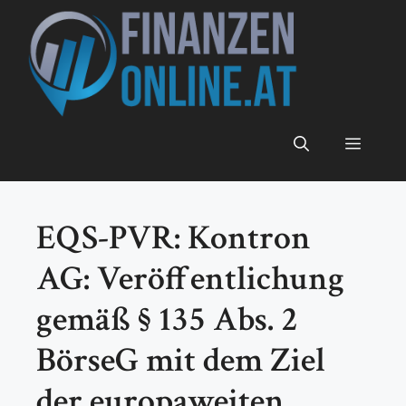
Zum
Inhalt
springen
Menü
EQS-PVR: Kontron
AG: Veröffentlichung
gemäß § 135 Abs. 2
BörseG mit dem Ziel
der europaweiten