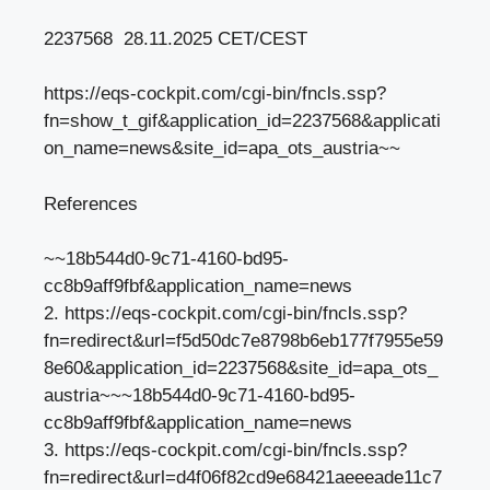
2237568 28.11.2025 CET/CEST
https://eqs-cockpit.com/cgi-bin/fncls.ssp?
fn=show_t_gif&application_id=2237568&applicati
on_name=news&site_id=apa_ots_austria~~
References
~~18b544d0-9c71-4160-bd95-
cc8b9aff9fbf&application_name=news
2. https://eqs-cockpit.com/cgi-bin/fncls.ssp?
fn=redirect&url=f5d50dc7e8798b6eb177f7955e59
8e60&application_id=2237568&site_id=apa_ots_
austria~~~18b544d0-9c71-4160-bd95-
cc8b9aff9fbf&application_name=news
3. https://eqs-cockpit.com/cgi-bin/fncls.ssp?
fn=redirect&url=d4f06f82cd9e68421aeeeade11c7