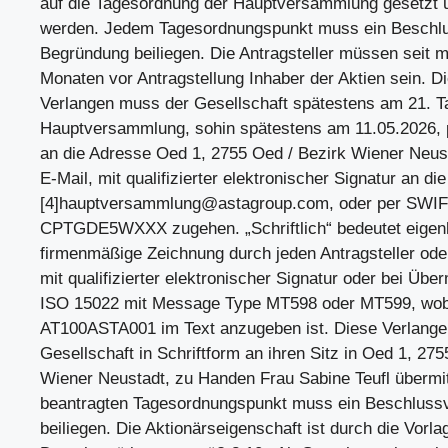
auf die Tagesordnung der Hauptversammlung gesetzt 
werden. Jedem Tagesordnungspunkt muss ein Beschl
Begründung beiliegen. Die Antragsteller müssen seit m
Monaten vor Antragstellung Inhaber der Aktien sein. Di
Verlangen muss der Gesellschaft spätestens am 21. Ta
Hauptversammlung, sohin spätestens am 11.05.2026, p
an die Adresse Oed 1, 2755 Oed / Bezirk Wiener Neust
E-Mail, mit qualifizierter elektronischer Signatur an d
[4]
hauptversammlung@astagroup.com
, oder per SWI
CPTGDE5WXXX zugehen. „Schriftlich“ bedeutet eigenh
firmenmäßige Zeichnung durch jeden Antragsteller ode
mit qualifizierter elektronischer Signatur oder bei Üb
ISO 15022 mit Message Type MT598 oder MT599, wobe
AT100ASTA001 im Text anzugeben ist. Diese Verlange
Gesellschaft in Schriftform an ihren Sitz in Oed 1, 27
Wiener Neustadt, zu Handen Frau Sabine Teufl übermi
beantragten Tagesordnungspunkt muss ein Beschluss
beiliegen. Die Aktionärseigenschaft ist durch die Vorla