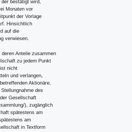
er bestätigt wird,
rei Monaten vor
itpunkt der Vorlage
rf. Hinsichtlich
d auf die
ng verwiesen.
, deren Anteile zusammen
llschaft zu jedem Punkt
ist nicht
teln und verlangen,
etreffenden Aktionäre,
n Stellungnahme des
 der Gesellschaft
rsammlung/), zugänglich
haft spätestens am
spätestens am
llschaft in Textform