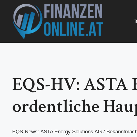
Zum
Inhalt
springen
B
EQS-HV: ASTA En
ordentliche Ha
EQS-News: ASTA Energy Solutions AG / Bekanntmachu