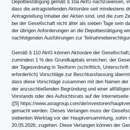
Depotbestätigung gemäß § 10a AktG nachzuweisen, in d
dass die antragstellenden Aktionäre seit mindestens d
Antragstellung Inhaber der Aktien sind, und die zum Ze
bei der Gesellschaft nicht älter als sieben Tage sein da
der übrigen Anforderungen an die Depotbestätigung wir
nachfolgenden Ausführungen zur Teilnahmeberechtigu
Gemäß § 110 AktG können Aktionäre der Gesellschaft
zumindest 1 % des Grundkapitals erreichen, der Gese
der Tagesordnung in Textform (schriftlich, Unterschrift 
erforderlich) Vorschläge zur Beschlussfassung übermit
dass diese Vorschläge zusammen mit den Namen der b
der anzuschließenden Begründung und einer allfällige
Vorstands oder des Aufsichtsrats auf der Internetseite
([5] https://www.astagroup.com/de/investoren/hauptve
gemacht werden. Dieses Verlangen muss der Gesellsc
siebenten Werktag vor der Hauptversammlung, sohin 
20.05.2026, zugehen. Diese Verlangen können der Gese