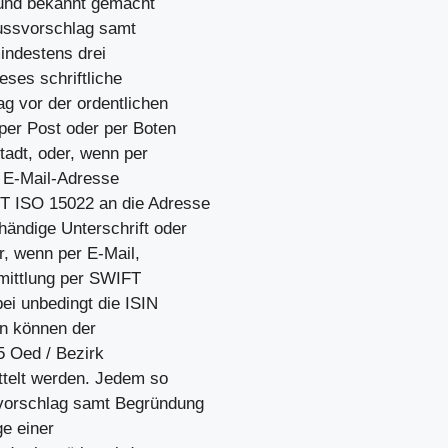
und bekannt gemacht
ussvorschlag samt
indestens drei
eses schriftliche
g vor der ordentlichen
er Post oder per Boten
adt, oder, wenn per
ie E-Mail-Adresse
FT ISO 15022 an die Adresse
ändige Unterschrift oder
r, wenn per E-Mail,
ermittlung per SWIFT
i unbedingt die ISIN
n können der
55 Oed / Bezirk
ttelt werden. Jedem so
vorschlag samt Begründung
ge einer