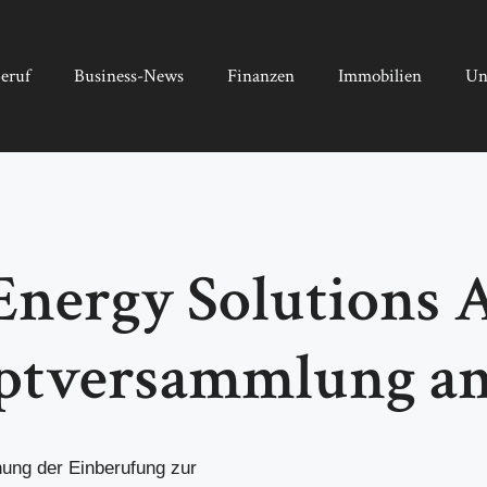
eruf
Business-News
Finanzen
Immobilien
Un
ergy Solutions A
uptversammlung am
ng der Einberufung zur