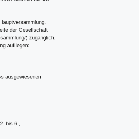
r Hauptversammlung,
eite der Gesellschaft
rsammlung/) zugänglich.
g aufliegen:
uss ausgewiesenen
. bis 6.,