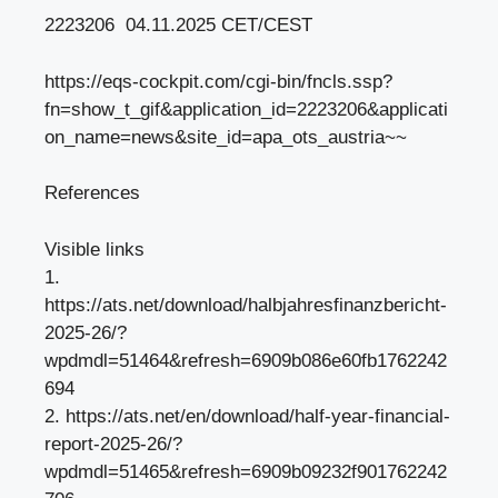
2223206 04.11.2025 CET/CEST
https://eqs-cockpit.com/cgi-bin/fncls.ssp?
fn=show_t_gif&application_id=2223206&applicati
on_name=news&site_id=apa_ots_austria~~
References
Visible links
1.
https://ats.net/download/halbjahresfinanzbericht-
2025-26/?
wpdmdl=51464&refresh=6909b086e60fb1762242
694
2. https://ats.net/en/download/half-year-financial-
report-2025-26/?
wpdmdl=51465&refresh=6909b09232f901762242