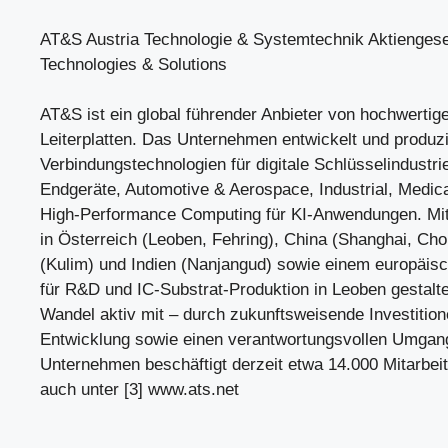
AT&S Austria Technologie & Systemtechnik Aktiengese
Technologies & Solutions
AT&S ist ein global führender Anbieter von hochwertig
Leiterplatten. Das Unternehmen entwickelt und produzi
Verbindungstechnologien für digitale Schlüsselindustri
Endgeräte, Automotive & Aerospace, Industrial, Medic
High-Performance Computing für KI-Anwendungen. Mit
in Österreich (Leoben, Fehring), China (Shanghai, Ch
(Kulim) und Indien (Nanjangud) sowie einem europäi
für R&D und IC-Substrat-Produktion in Leoben gestalte
Wandel aktiv mit – durch zukunftsweisende Investitio
Entwicklung sowie einen verantwortungsvollen Umgan
Unternehmen beschäftigt derzeit etwa 14.000 Mitarbeit
auch unter [3] www.ats.net