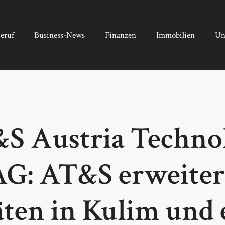
eruf
Business-News
Finanzen
Immobilien
Un
S Austria Technol
G: AT&S erweiter
äten in Kulim und