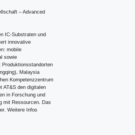
llschaft – Advanced
en IC-Substraten und
ert innovative
en: mobile
al sowie
 Produktionsstandorten
ongqing), Malaysia
schen Kompetenzzentrum
t AT&S den digitalen
nen in Forschung und
g mit Ressourcen. Das
er. Weitere Infos