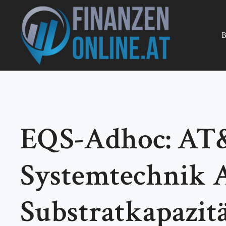
Zum
Inhalt
springen
B
EQS-Adhoc: AT&
Systemtechnik A
Substratkapazit