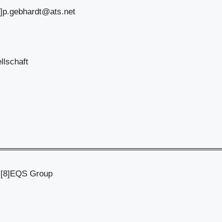
]
p.gebhardt@ats.net
llschaft
═════════════════════════════════════
e [8]EQS Group