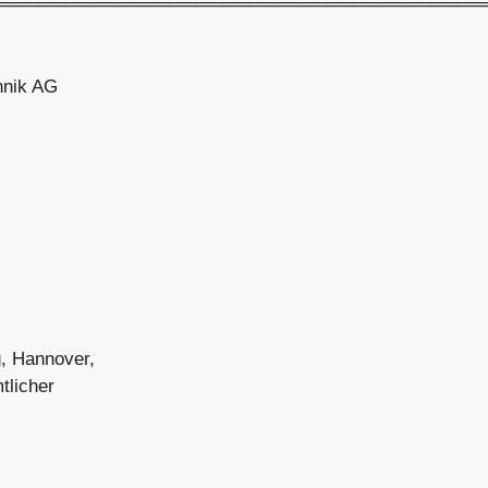
═════════════════════════════════════
hnik AG
g, Hannover,
tlicher