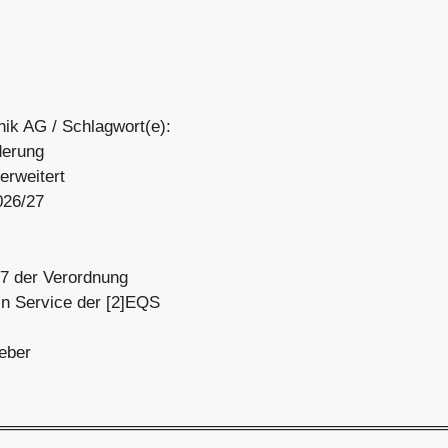
ik AG / Schlagwort(e):
derung
erweitert
026/27
 17 der Verordnung
in Service der [2]EQS
geber
═════════════════════════════════════