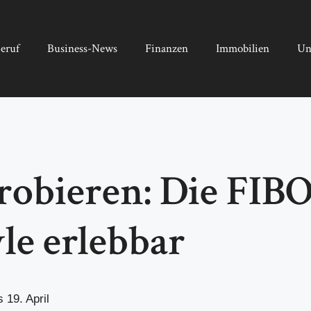
eruf
Business-News
Finanzen
Immobilien
Un
robieren: Die FIB
le erlebbar
 19. April