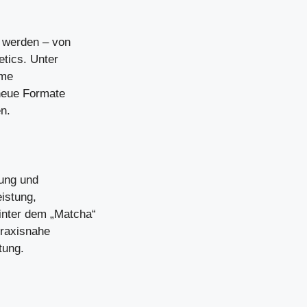
 werden – von
etics. Unter
ame
 neue Formate
n.
rung und
eistung,
inter dem „Matcha“
praxisnahe
tung.