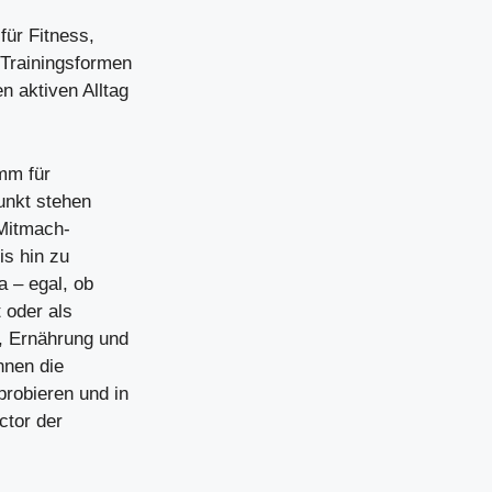
ür Fitness,
 Trainingsformen
n aktiven Alltag
amm für
punkt stehen
 Mitmach-
is hin zu
a – egal, ob
 oder als
g, Ernährung und
nnen die
probieren und in
ctor der