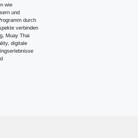
n wie
ssern und
 Programm durch
spekte verbinden
ng, Muay Thai
ty, digitale
ningserlebnisse
nd