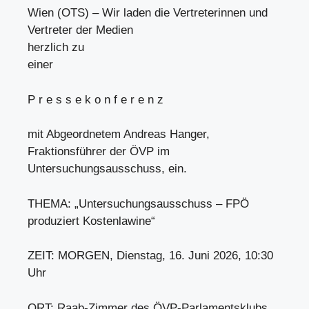
Wien (OTS) – Wir laden die Vertreterinnen und
Vertreter der Medien
herzlich zu
einer
P r e s s e k o n f e r e n z
mit Abgeordnetem Andreas Hanger,
Fraktionsführer der ÖVP im
Untersuchungsausschuss, ein.
THEMA: „Untersuchungsausschuss – FPÖ
produziert Kostenlawine“
ZEIT: MORGEN, Dienstag, 16. Juni 2026, 10:30
Uhr
ORT: Raab-Zimmer des ÖVP-Parlamentsklubs