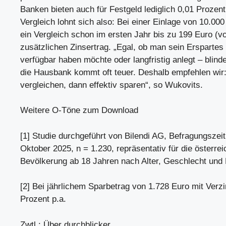
Banken bieten auch für Festgeld lediglich 0,01 Prozent 
Vergleich lohnt sich also: Bei einer Einlage von 10.000
ein Vergleich schon im ersten Jahr bis zu 199 Euro (v
zusätzlichen Zinsertrag. „Egal, ob man sein Erspartes 
verfügbar haben möchte oder langfristig anlegt – blind
die Hausbank kommt oft teuer. Deshalb empfehlen wir:
vergleichen, dann effektiv sparen“, so Wukovits.
Weitere O-Töne zum Download
[1] Studie durchgeführt von Bilendi AG, Befragungszei
Oktober 2025, n = 1.230, repräsentativ für die österre
Bevölkerung ab 18 Jahren nach Alter, Geschlecht und
[2] Bei jährlichem Sparbetrag von 1.728 Euro mit Verz
Prozent p.a.
Zwtl.: Über durchblicker