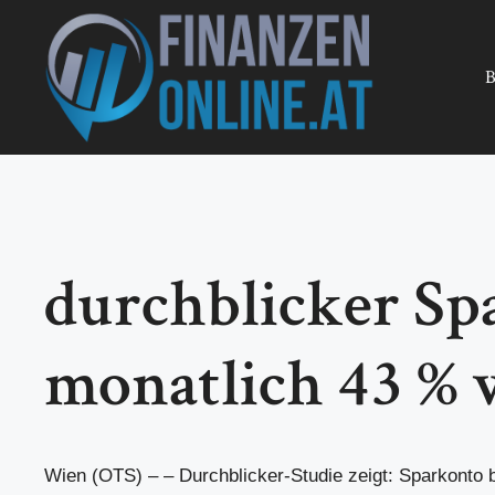
Zum
Inhalt
springen
B
durchblicker Sp
monatlich 43 % 
Wien (OTS) – – Durchblicker-Studie zeigt: Sparkonto b