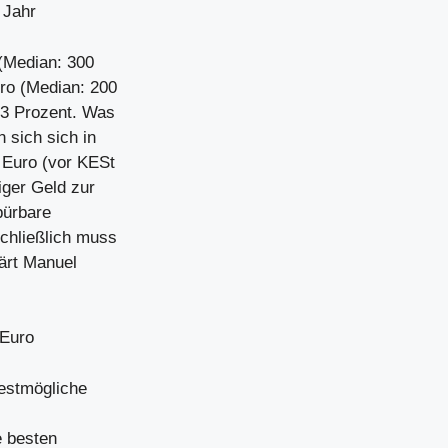
 Jahr
(Median: 300
uro (Median: 200
43 Prozent. Was
 sich sich in
5 Euro (vor KESt
iger Geld zur
pürbare
Schließlich muss
lärt Manuel
 Euro
bestmögliche
e besten