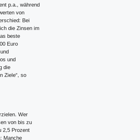
ent p.a., während
twerten von
erschied: Bei
ich die Zinsen im
Das beste
000 Euro
 und
los und
g die
n Ziele“, so
rzielen. Wer
sen von bis zu
u 2,5 Prozent
en: Manche