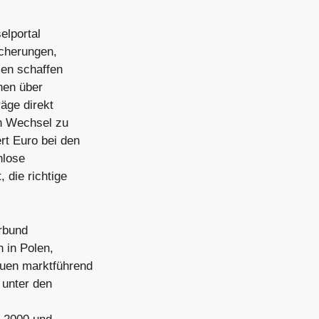
elportal
icherungen,
sen schaffen
nen über
räge direkt
en Wechsel zu
rt Euro bei den
nlose
 die richtige
erbund
 in Polen,
auen marktführend
r unter den