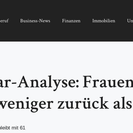
eruf
Business-News
Finanzen
Immobilien
Un
ar-Analyse: Frauen
weniger zurück al
leibt mit 61