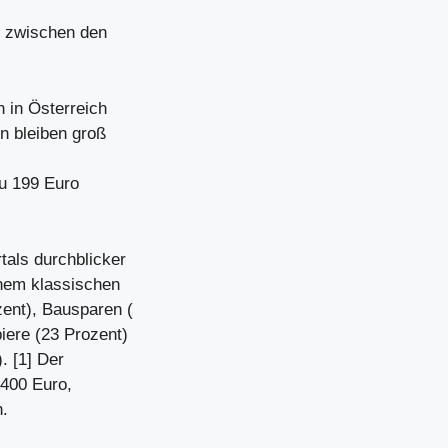
h zwischen den
 in Österreich
en bleiben groß
zu 199 Euro
tals durchblicker
inem klassischen
ent), Bausparen (
iere (23 Prozent)
. [1] Der
 400 Euro,
n.