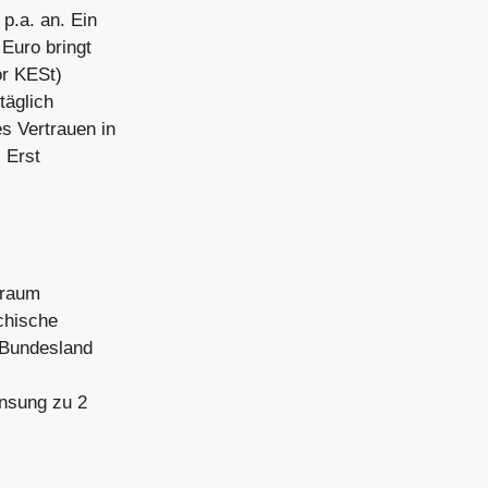
p.a. an. Ein
 Euro bringt
or KESt)
täglich
es Vertrauen in
 Erst
traum
ichische
 Bundesland
insung zu 2