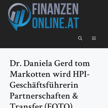
Zum
Inhalt
springen
Menü
Dr. Daniela Gerd tom
Markotten wird HPI-
Geschäftsführerin
Partnerschaften &
Transfer (FOTO)