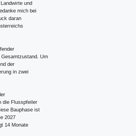
 Landwirte und
bedanke mich bei
uck daran
österreichs
ufender
n Gesamtzustand. Um
end der
erung in zwei
der
die Flusspfeiler
iese Bauphase ist
te 2027
lgt 14 Monate