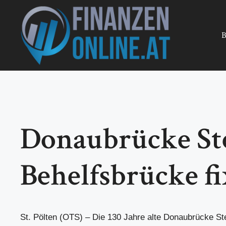
Zum
Inhalt
springen
B
Donaubrücke Ste
Behelfsbrücke fi
St. Pölten (OTS) – Die 130 Jahre alte Donaubrücke St