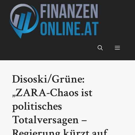
Zum
Inhalt
springen
Menü
Disoski/Grüne:
„ZARA-Chaos ist
politisches
Totalversagen –
Regierung kürzt auf