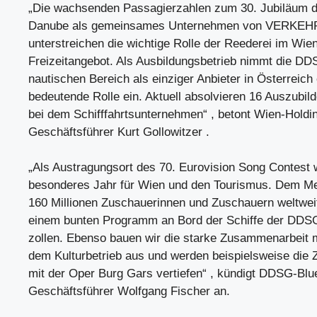
„Die wachsenden Passagierzahlen zum 30. Jubiläum 
Danube als gemeinsames Unternehmen von VERKEH
unterstreichen die wichtige Rolle der Reederei im Wie
Freizeitangebot. Als Ausbildungsbetrieb nimmt die D
nautischen Bereich als einziger Anbieter in Österreich
bedeutende Rolle ein. Aktuell absolvieren 16 Auszubil
bei dem Schifffahrtsunternehmen“ , betont Wien-Holdi
Geschäftsführer Kurt Gollowitzer .
„Als Austragungsort des 70. Eurovision Song Contest 
besonderes Jahr für Wien und den Tourismus. Dem Me
160 Millionen Zuschauerinnen und Zuschauern weltwei
einem bunten Programm an Bord der Schiffe der DDSG
zollen. Ebenso bauen wir die starke Zusammenarbeit m
dem Kulturbetrieb aus und werden beispielsweise die
mit der Oper Burg Gars vertiefen“ , kündigt DDSG-Bl
Geschäftsführer Wolfgang Fischer an.