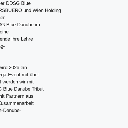
der DDSG Blue
RSBUERO und Wien Holding
ner
DSG Blue Danube im
 eine
dende ihre Lehre
ng-
wird 2026 ein
ga-Event mit über
t werden wir mit
 Blue Danube Tribut
it Partnern aus
 Zusammenarbeit
ue-Danube-