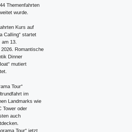
144 Themenfahrten
eitet wurde.
ahrten Kurs auf
Calling“ startet
“ am 13.
r 2026. Romantische
tik Dinner
oat“ mutiert
et.
orama Tour“
trundfahrt im
chen Landmarks wie
C Tower oder
isten auch
ntdecken.
orama Tour“ jetzt