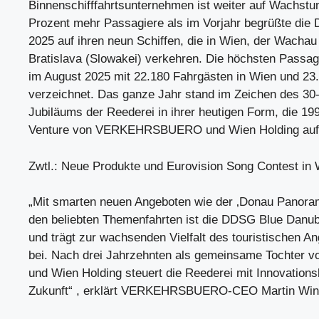
Binnenschifffahrtsunternehmen ist weiter auf Wachst
Prozent mehr Passagiere als im Vorjahr begrüßte di
2025 auf ihren neun Schiffen, die in Wien, der Wachau
Bratislava (Slowakei) verkehren. Die höchsten Passa
im August 2025 mit 22.180 Fahrgästen in Wien und 23
verzeichnet. Das ganze Jahr stand im Zeichen des 30-
Jubiläums der Reederei in ihrer heutigen Form, die 199
Venture von VERKEHRSBUERO und Wien Holding auf J
Zwtl.: Neue Produkte und Eurovision Song Contest in
„Mit smarten neuen Angeboten wie der ‚Donau Panora
den beliebten Themenfahrten ist die DDSG Blue Danub
und trägt zur wachsenden Vielfalt des touristischen A
bei. Nach drei Jahrzehnten als gemeinsame Tocht
und Wien Holding steuert die Reederei mit Innovationsk
Zukunft“ , erklärt VERKEHRSBUERO-CEO Martin Wink