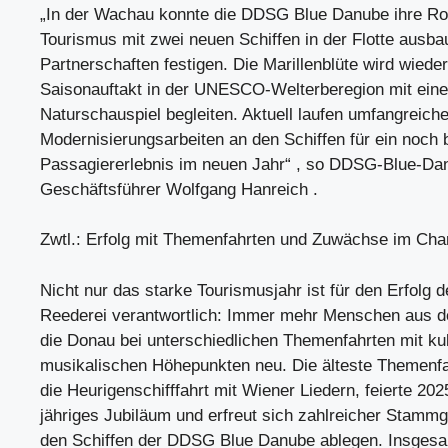
„In der Wachau konnte die DDSG Blue Danube ihre Rol
Tourismus mit zwei neuen Schiffen in der Flotte ausb
Partnerschaften festigen. Die Marillenblüte wird wiede
Saisonauftakt in der UNESCO-Welterberegion mit eine
Naturschauspiel begleiten. Aktuell laufen umfangreich
Modernisierungsarbeiten an den Schiffen für ein noch
Passagiererlebnis im neuen Jahr“ , so DDSG-Blue-Da
Geschäftsführer Wolfgang Hanreich .
Zwtl.: Erfolg mit Themenfahrten und Zuwächse im Cha
Nicht nur das starke Tourismusjahr ist für den Erfolg d
Reederei verantwortlich: Immer mehr Menschen aus d
die Donau bei unterschiedlichen Themenfahrten mit ku
musikalischen Höhepunkten neu. Die älteste Themenf
die Heurigenschifffahrt mit Wiener Liedern, feierte 2025
jähriges Jubiläum und erfreut sich zahlreicher Stammg
den Schiffen der DDSG Blue Danube ablegen. Insgesamt