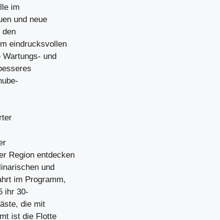
le im
auen und neue
r den
m eindrucksvollen
e Wartungs- und
 besseres
nube-
rter
er
er Region entdecken
linarischen und
ahrt im Programm,
 ihr 30-
äste, die mit
 ist die Flotte