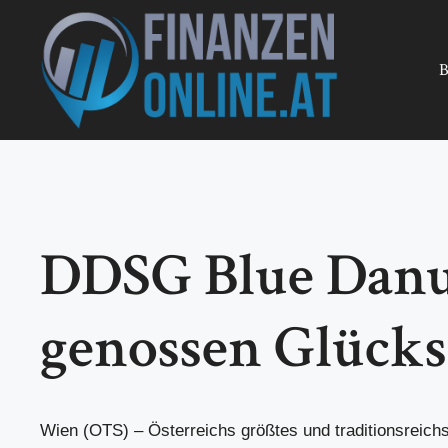
Zum
Inhalt
springen
B
DDSG Blue Danub
genossen Glück
Wien (OTS) – Österreichs größtes und traditionsreich