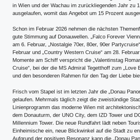
in Wien und der Wachau im zurückliegenden Jahr zu 
ausgelaufen, womit das Angebot um 15 Prozent ausgew
Schon im Februar 2026 nehmen die nächsten Themenf
gute Stimmung auf Donauwellen. „Falco Forever Vienna 
am 6. Februar, „Nostalgie 70er, 80er, 90er Partycruise
Februar und „Country Western Cruise“ am 28. Februa
Momente am Schiff verspricht die „Valentinstag Roman
Cruise“, bei der die MS Admiral Tegetthoff zum „Love B
und den besonderen Rahmen für den Tag der Liebe biet
Frisch vom Stapel ist im letzten Jahr die „Donau Pan
gelaufen. Mehrmals täglich zeigt die zweistündige Stad
Linienprogramm das moderne Wien mit architektonis
dem Donauturm, der UNO City, dem IZD Tower und D
Millennium Tower. Die neue Rundfahrt lädt neben Tour
Einheimische ein, neue Blickwinkel auf die Stadt zu e
Aufgrund der positiven Resonanz kann die „Donau Pan