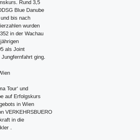
umskurs. Rund 3,5
e DDSG Blue Danube
 und bis nach
gierzahlen wurden
.352 in der Wachau
jährigen
5 als Joint
ungfernfahrt ging.
 Wien
ma Tour‘ und
e auf Erfolgskurs
ngebots in Wien
er von VERKEHRSBUERO
raft in die
ler .