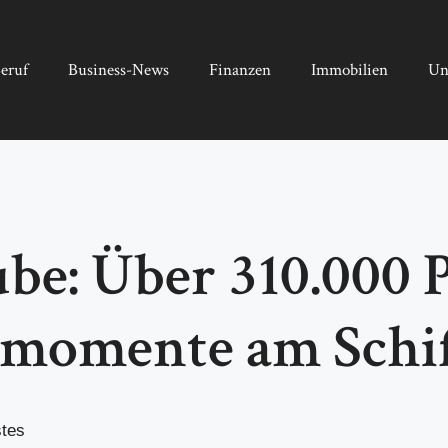
eruf
Business-News
Finanzen
Immobilien
Un
e: Über 310.000 P
smomente am Schi
stes