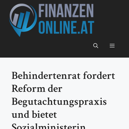
Zum
Inhalt
springen
Menü
Behindertenrat fordert
Reform der
Begutachtungspraxis
und bietet
Sozialministerin