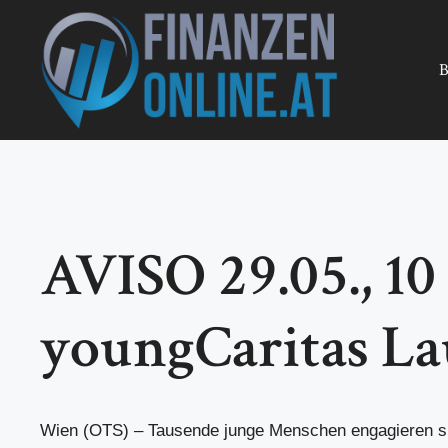
Zum
Inhalt
springen
B
AVISO 29.05., 1
youngCaritas L
Wien (OTS) – Tausende junge Menschen engagieren si