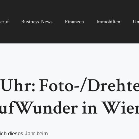
eruf
Business-News
Finanzen
Immobilien
Un
0 Uhr: Foto-/Dreh
aufWunder in Wie
ch dieses Jahr beim