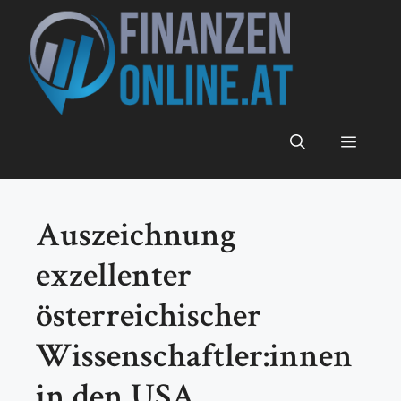
Zum
Inhalt
springen
Menü
Auszeichnung
exzellenter
österreichischer
Wissenschaftler:innen
in den USA