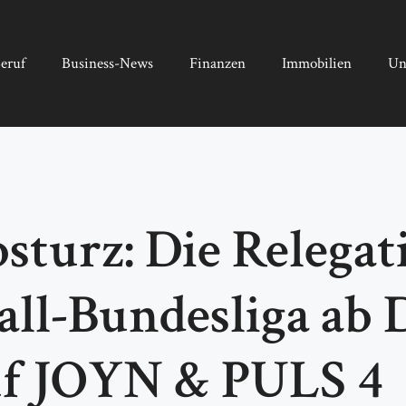
eruf
Business-News
Finanzen
Immobilien
Un
sturz: Die Relegat
ll-Bundesliga ab
auf JOYN & PULS 4