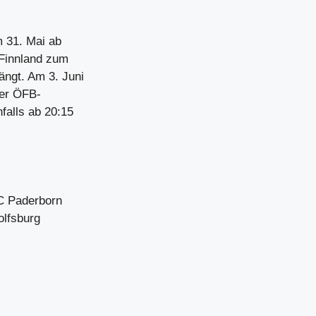
m 31. Mai ab
 Finnland zum
ngt. Am 3. Juni
der ÖFB-
nfalls ab 20:15
SC Paderborn
olfsburg