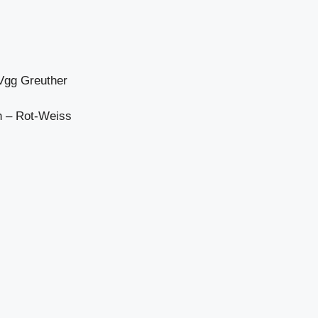
pVgg Greuther
h – Rot-Weiss