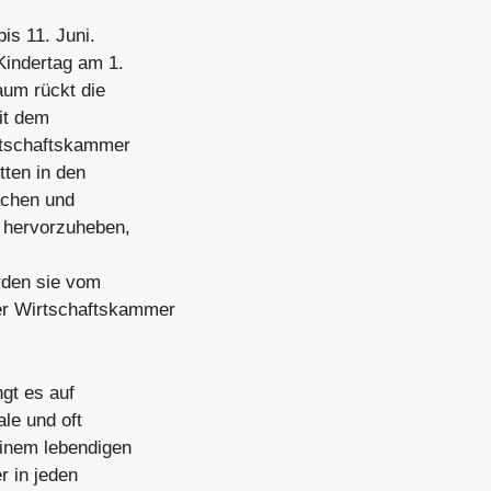
is 11. Juni.
Kindertag am 1.
aum rückt die
it dem
rtschaftskammer
tten in den
achen und
e hervorzuheben,
erden sie vom
er Wirtschaftskammer
gt es auf
ale und oft
einem lebendigen
r in jeden