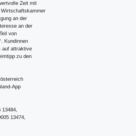
rtvolle Zeit mit
r Wirtschaftskammer
ligung an der
teresse an der
Teil von
n‘. Kundinnen
auf attraktive
imtipp zu den
österreich
enland-App
5 13484,
9005 13474,