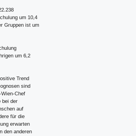
22.238
Schulung um 10,4
r Gruppen ist um
Schulung
ährigen um 6,2
ositive Trend
prognosen sind
S-Wien-Chef
 bei der
enschen auf
ere für die
gung erwarten
in den anderen