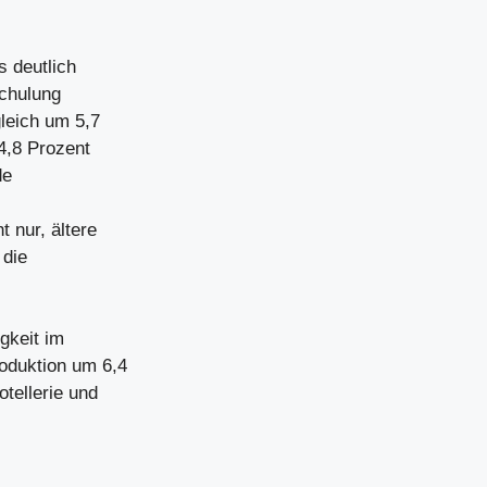
s deutlich
Schulung
leich um 5,7
4,8 Prozent
de
 nur, ältere
 die
gkeit im
oduktion um 6,4
otellerie und