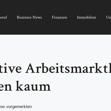
eruf
Business-News
Finanzen
Immobilien
Un
ive Arbeitsmarktla
ren kaum
los vorgemerkten