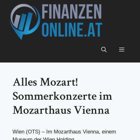
Zum
Inhalt
springen
Menü
Alles Mozart!
Sommerkonzerte im
Mozarthaus Vienna
Wien (OTS) – Im Mozarthaus Vienna, einem
Museum der Wien Holding,