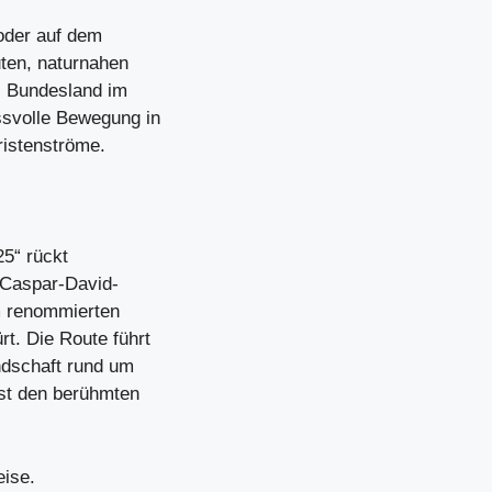
oder auf dem
uten, naturnahen
as Bundesland im
ssvolle Bewegung in
ristenströme.
5“ rückt
 Caspar-David-
m renommierten
t. Die Route führt
ndschaft rund um
nst den berühmten
eise.