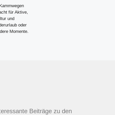
en Kammwegen
cht für Aktive,
ltur und
derurlaub oder
ndere Momente.
nteressante Beiträge zu den