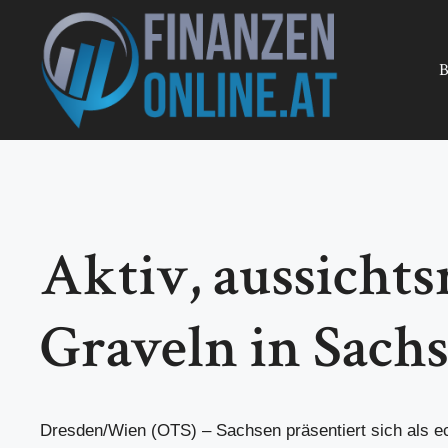
Zum
Inhalt
springen
B
Aktiv, aussicht
Graveln in Sach
Dresden/Wien (OTS) – Sachsen präsentiert sich als e