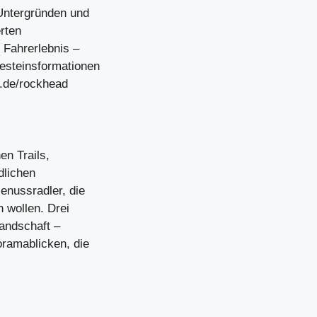
Untergründen und
rten
 Fahrerlebnis –
esteinsformationen
s.de/rockhead
en Trails,
dlichen
enussradler, die
 wollen. Drei
landschaft –
ramablicken, die