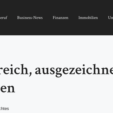
eruf
Business-News
Finanzen
Immobilien
Un
sreich, ausgezeich
sen
chtes