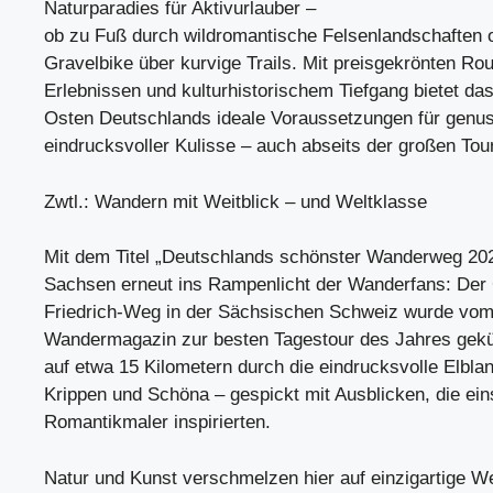
Naturparadies für Aktivurlauber –
ob zu Fuß durch wildromantische Felsenlandschaften 
Gravelbike über kurvige Trails. Mit preisgekrönten Ro
Erlebnissen und kulturhistorischem Tiefgang bietet d
Osten Deutschlands ideale Voraussetzungen für genu
eindrucksvoller Kulisse – auch abseits der großen Tou
Zwtl.: Wandern mit Weitblick – und Weltklasse
Mit dem Titel „Deutschlands schönster Wanderweg 202
Sachsen erneut ins Rampenlicht der Wanderfans: Der
Friedrich-Weg in der Sächsischen Schweiz wurde vo
Wandermagazin zur besten Tagestour des Jahres gekür
auf etwa 15 Kilometern durch die eindrucksvolle Elbla
Krippen und Schöna – gespickt mit Ausblicken, die ei
Romantikmaler inspirierten.
Natur und Kunst verschmelzen hier auf einzigartige W