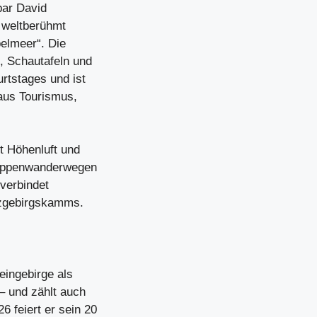
par David
r weltberühmt
elmeer“. Die
, Schautafeln und
rtstages und ist
aus Tourismus,
t Höhenluft und
Etappenwanderwegen
verbindet
Erzgebirgskamms.
eingebirge als
– und zählt auch
 feiert er sein 20