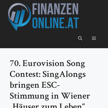
Zum
Inhalt
springen
Menü
70. Eurovision Song
Contest: SingAlongs
bringen ESC-
Stimmung in Wiener
„Häuser zum Leben“