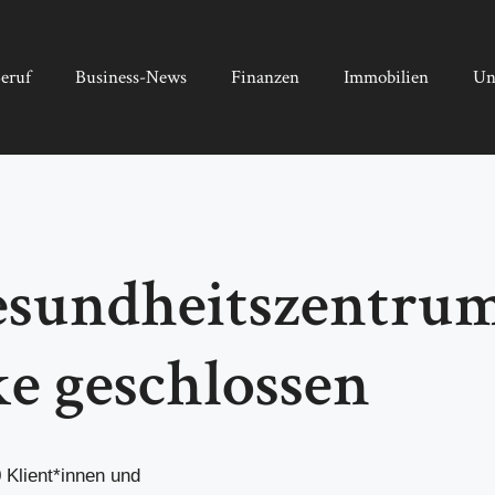
eruf
Business-News
Finanzen
Immobilien
Un
gesundheitszentr
e geschlossen
Klient*innen und