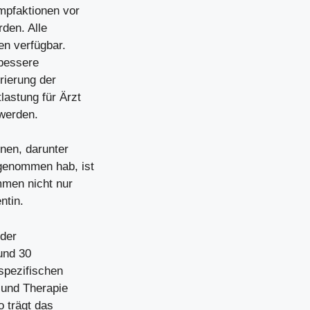
mpfaktionen vor
den. Alle
en verfügbar.
 bessere
rierung der
lastung für Ärzt
 werden.
en, darunter
tgenommen hab, ist
mmen nicht nur
ntin.
 der
und 30
spezifischen
 und Therapie
o trägt das