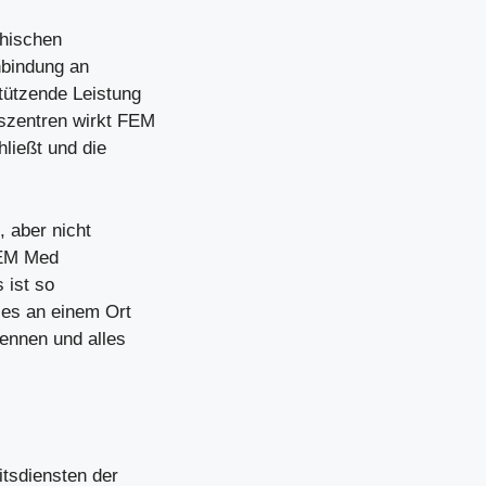
chischen
nbindung an
tützende Leistung
szentren wirkt FEM
ließt und die
 aber nicht
FEM Med
 ist so
les an einem Ort
rennen und alles
tsdiensten der