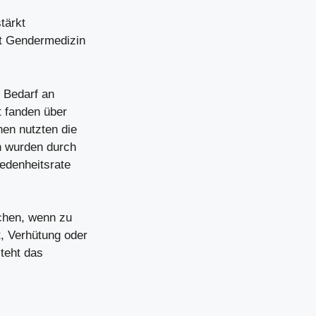
tärkt
zt Gendermedizin
e Bedarf an
t fanden über
nen nutzten die
en wurden durch
iedenheitsrate
chen, wenn zu
, Verhütung oder
teht das