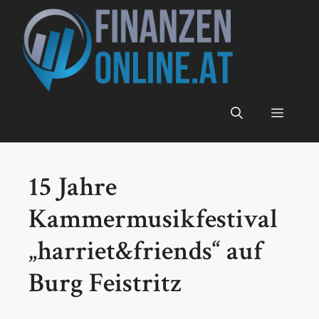
Zum
Inhalt
springen
Menü
15 Jahre
Kammermusikfestival
„harriet&friends“ auf
Burg Feistritz