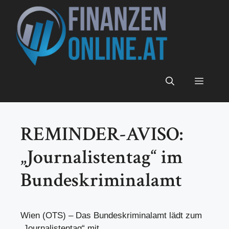
Zum
Inhalt
springen
Menü
REMINDER-AVISO:
„Journalistentag“ im
Bundeskriminalamt
Wien (OTS) – Das Bundeskriminalamt lädt zum
„Journalistentag“ mit